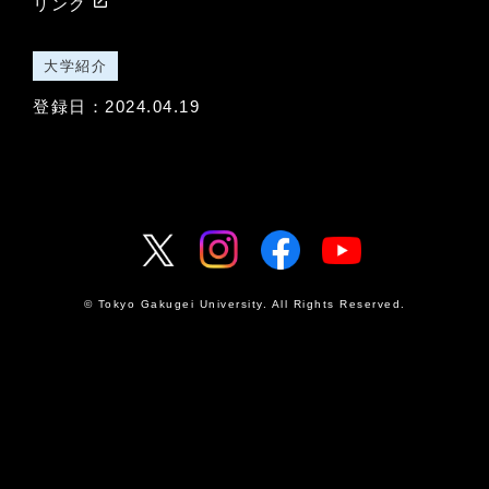
launch
リンク
大学紹介
登録日：2024.04.19
© Tokyo Gakugei University. All Rights Reserved.