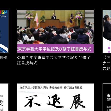
の開催
令和７年度東京学芸大学学位記及び修了
【開
証書授与式
ナー
共創