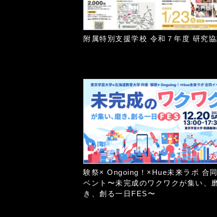
附属特別支援学校 令和７年度 研究
験祭× Ongoing！×Hue未来ラボ 合
ベント〜未完成のワクワクが集い、
き、創る一日FES〜