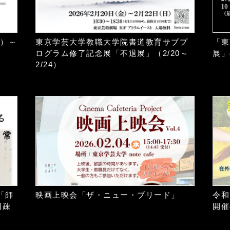
木）～
東京学芸大学教職大学院書道教育サブプ
「東
ログラム修了記念展「不退展」（2/20～
展」
2/24）
「師
映画上映会「ザ・ニュー・ブリード」
令和
団疎
開催