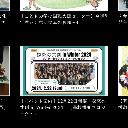
文化
【こどもの学び困難支援センター】令和6
２年
ミナ
年度シンポジウムのお知らせ
開催
デー
【イベント案内】12月22日開催「探究の
【募
画）
共創 in Winter 2024」（高校探究プロジ
援教
ェクト）