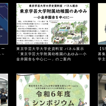
ィー
東京学芸大学大学史資料室 パネル展示
【S
る～
「東京学芸大学附属幼稚園のあゆみ―小
募集
金井園舎を中心に―」のご案内
学主