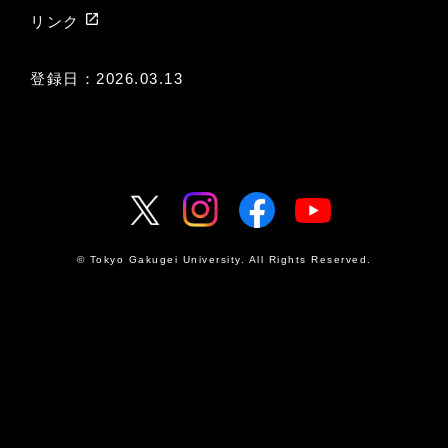
launch
リンク
登録日：2026.03.13
© Tokyo Gakugei University. All Rights Reserved.