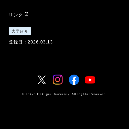
launch
リンク
大学紹介
登録日：2026.03.13
© Tokyo Gakugei University. All Rights Reserved.