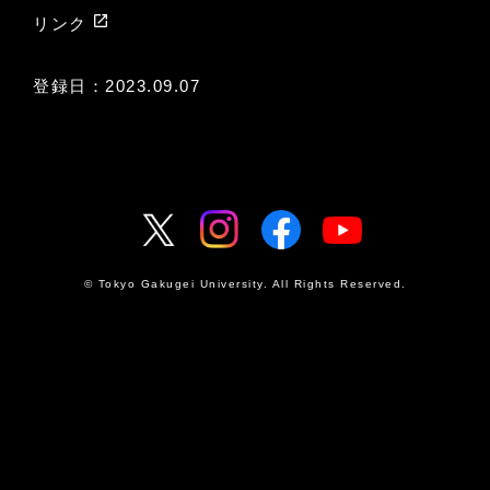
launch
リンク
登録日：2023.09.07
© Tokyo Gakugei University. All Rights Reserved.