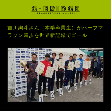
吉川絢斗さん（本学卒業生）がハーフマ
ラソン競歩を世界新記録でゴール