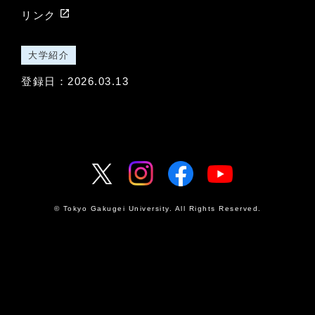
launch
リンク
大学紹介
登録日：2026.03.13
© Tokyo Gakugei University. All Rights Reserved.