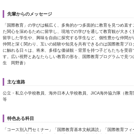
先輩からのメッセージ
「国際教育」の学びは幅広く、多角的かつ多面的に教育を見つめ直す
た関心を深めるために留学し、現地での学びを通して教育観が大きく
留学した学生や、興味を自由に探究する学生など、個性豊かな仲間が
仲間と深く関わり、互いの経験や知見を共有できるのは国際教育プロ
に触れる日々は、将来、多様な価値観・背景を持つ子どもたちを受容
す。広い視野とあなたらしい教育の形を、国際教育プログラムで見つけ
生 岡野蒼）
主な進路
公立・私立小学校教員、海外日本人学校教員、JICA海外協力隊（教
等
特色ある科目
「コース別入門セミナー」「国際教育基本文献講読」「国際教育フィ