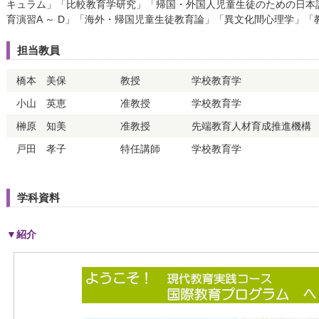
キュラム」「比較教育学研究」「帰国・外国人児童生徒のための日本
育演習A ～ D」「海外・帰国児童生徒教育論」「異文化間心理学」
担当教員
橋本 美保
教授
学校教育学
小山 英恵
准教授
学校教育学
榊原 知美
准教授
先端教育人材育成推進機構
戸田 孝子
特任講師
学校教育学
学科資料
▼紹介