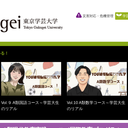
災害対応・危機管理
学
いる！
Vol.９ A類国語コース～学芸大生
Vol.10 A類数学コース～学芸大生
のリアル
のリアル