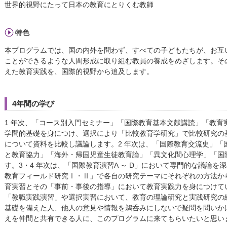
世界的視野にたって日本の教育にとりくむ教師
特色
本プログラムでは、国の内外を問わず、すべての子どもたちが、お互
ことができるような人間形成に取り組む教員の養成をめざします。そ
えた教育実践を、国際的視野から追及します。
4年間の学び
1 年次、「コース別入門セミナー」「国際教育基本文献講読」「教育
学問的基礎を身につけ、選択により「比較教育学研究」で比較研究の
について資料を比較し議論します。2 年次は、「国際教育交流史」「
と教育協力」「海外・帰国児童生徒教育論」「異文化間心理学」「国
す。3・4 年次は、「国際教育演習A ～ D」において専門的な議論
教育フィールド研究Ⅰ・Ⅱ」で各自の研究テーマにそれぞれの方法か
育実習とその「事前・事後の指導」において教育実践力を身につけてい
「教職実践演習」や選択実習において、教育の理論研究と実践研究の
基礎を備えた人、他人の意見や情報を鵜呑みにしないで疑問を問いか
えを仲間と共有できる人に、このプログラムに来てもらいたいと思い