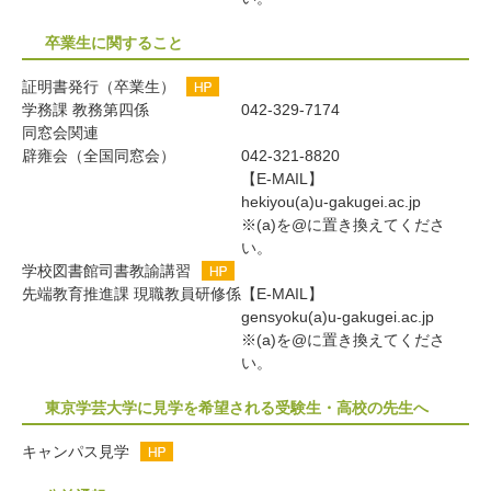
卒業生に関すること
証明書発行（卒業生）
学務課 教務第四係
042-329-7174
同窓会関連
辟雍会（全国同窓会）
042-321-8820
【E-MAIL】
hekiyou(a)u-gakugei.ac.jp
※(a)を@に置き換えてくださ
い。
学校図書館司書教諭講習
先端教育推進課 現職教員研修係
【E-MAIL】
gensyoku(a)u-gakugei.ac.jp
※(a)を@に置き換えてくださ
い。
東京学芸大学に見学を希望される受験生・高校の先生へ
キャンパス見学