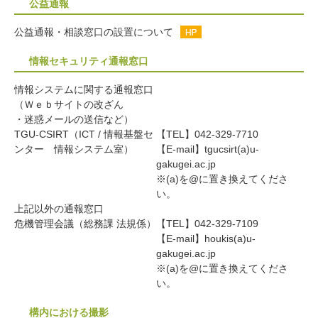
公益通報
公益通報・相談窓口の設置について
情報セキュリティ通報窓口
情報システムに関する通報窓口
（Ｗｅｂサイトの改ざん
・迷惑メールの送信など）
TGU-CSIRT（ICT / 情報基盤セ
【TEL】042-329-7710
ンター 情報システム室）
【E-mail】tgucsirt(a)u-
gakugei.ac.jp
※(a)を@に置き換えてくださ
い。
上記以外の通報窓口
危機管理会議（総務課 法規係）
【TEL】042-329-7109
【E-mail】houkis(a)u-
gakugei.ac.jp
※(a)を@に置き換えてくださ
い。
構内における撮影