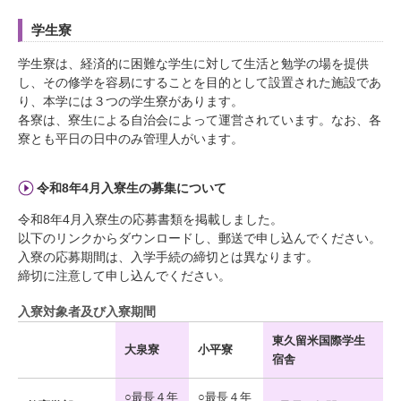
学生寮
学生寮は、経済的に困難な学生に対して生活と勉学の場を提供
し、その修学を容易にすることを目的として設置された施設であ
り、本学には３つの学生寮があります。
各寮は、寮生による自治会によって運営されています。なお、各
寮とも平日の日中のみ管理人がいます。
令和8年4月入寮生の募集について
令和8年4月入寮生の応募書類を掲載しました。
以下のリンクからダウンロードし、郵送で申し込んでください。
入寮の応募期間は、入学手続の締切とは異なります。
締切に注意して申し込んでください。
入寮対象者及び入寮期間
東久留米国際学生
大泉寮
小平寮
宿舎
○最長４年
○最長４年