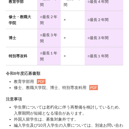
教育学部
○最長４年間
間
間
修士・教職大
○最長２年
×
○最長２年間
学院
間
○最長３年
博士
×
○最長３年間
間
○最長１年
特別専攻科
×
○最長１年間
間
令和8年度応募書類
教育学部用
修士、教職大学院、博士、特別専攻科用
注意事項
学生寮については老朽化に伴う再整備を検討しているため、
入寮期間が短縮となる場合があります。
外国人留学生は、募集対象外です。
編入学生及び10月入学生の入寮については、別途お問い合わ