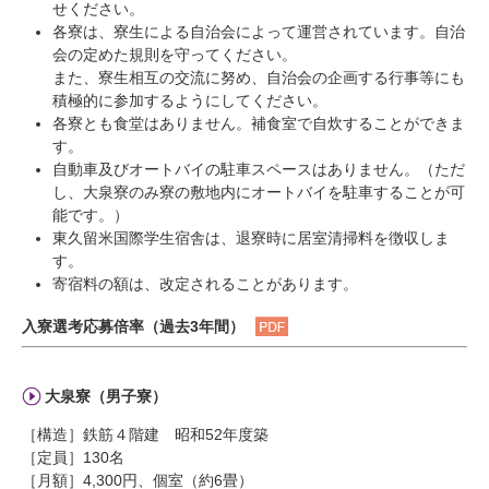
せください。
各寮は、寮生による自治会によって運営されています。自治
会の定めた規則を守ってください。
また、寮生相互の交流に努め、自治会の企画する行事等にも
積極的に参加するようにしてください。
各寮とも食堂はありません。補食室で自炊することができま
す。
自動車及びオートバイの駐車スペースはありません。（ただ
し、大泉寮のみ寮の敷地内にオートバイを駐車することが可
能です。）
東久留米国際学生宿舎は、退寮時に居室清掃料を徴収しま
す。
寄宿料の額は、改定されることがあります。
入寮選考応募倍率（過去3年間）
大泉寮（男子寮）
［構造］鉄筋４階建 昭和52年度築
［定員］130名
［月額］4,300円、個室（約6畳）