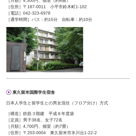
［月額］4,300円、個室（約6畳）
［住所］〒187-0011 小平市鈴木町1-102
［電話］042-323-6978
［通学時間］バス：約15分 自転車：約10分
東久留米国際学生宿舎
日本人学生と留学生との男女混住（フロア分け）方式
［構造］鉄筋３階建 平成８年度築
［定員］男子38名、女子72名
［月額］4,700円、個室（約7畳）
［住所］〒203-0004 東久留米市氷川台1-22-2