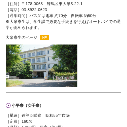
［住所］〒178-0063 練馬区東大泉5-22-1
［電話］03-3922-0623
［通学時間］バス又は電車:約70分 自転車:約50分
※大泉寮生は、学生課で必要な手続きを行えばオートバイでの通
学が認められます。
大泉寮生のページ
小平寮（女子寮）
［構造］鉄筋５階建 昭和55年度築
［定員］160名