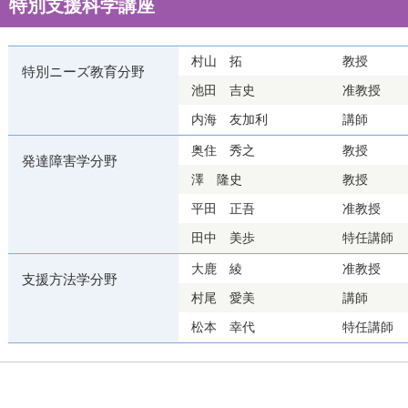
特別支援科学講座
村山 拓
教授
特別ニーズ教育分野
池田 吉史
准教授
内海 友加利
講師
奥住 秀之
教授
発達障害学分野
澤 隆史
教授
平田 正吾
准教授
田中 美歩
特任講師
大鹿 綾
准教授
支援方法学分野
村尾 愛美
講師
松本 幸代
特任講師