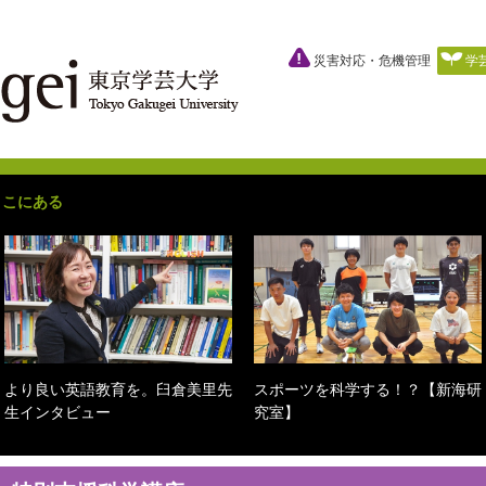
災害対応・危機管理
学
ここにある
より良い英語教育を。臼倉美里先
スポーツを科学する！？【新海研
生インタビュー
究室】