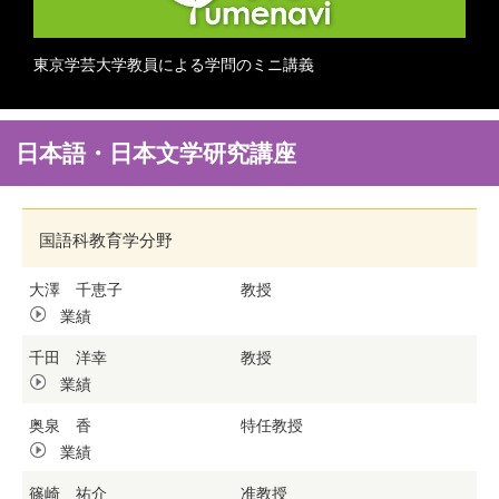
東京学芸大学教員による学問のミニ講義
日本語・日本文学研究講座
国語科教育学分野
大澤 千恵子
教授
業績
千田 洋幸
教授
業績
奥泉 香
特任教授
業績
篠崎 祐介
准教授