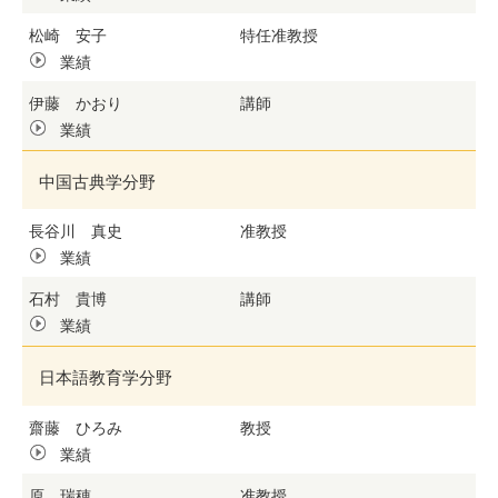
松崎 安子
特任准教授
業績
伊藤 かおり
講師
業績
中国古典学分野
長谷川 真史
准教授
業績
石村 貴博
講師
業績
日本語教育学分野
齋藤 ひろみ
教授
業績
原 瑞穂
准教授