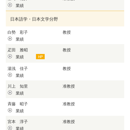
業績
日本語学・日本文学分野
白勢 彩子
教授
業績
疋田 雅昭
教授
業績
湯浅 佳子
教授
業績
川上 知里
准教授
業績
斉藤 昭子
准教授
業績
宮本 淳子
准教授
業績