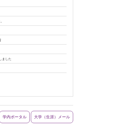
た。
賞
開しました
学内ポータル
大学（生涯）メール