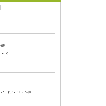
で優勝！
について
バーバラ・ドブレツベルガー博…