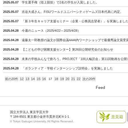
2025.05.07
学生選手権（陸上競技）で2名の学生が入賞しました。
2025.05.07
吉迫大成さん、FISUワールドユニバーシティゲームズ日本代表に内定。
2025.05.07
「新３年生キャリア支援セミナー（企業・公務員志望者）」を実施しまし
2025.04.28
今週のニュース（2025/4/22～2025/4/28）
2025.04.28
遠藤太一郎教授の論文が国際会議AAAI内ワークショップで最優秀論文賞受
2025.04.28
【こどもの学び困難支援センター】第26回公開研究会のお知らせ
2025.04.28
未来の学校みんなで創ろう。PROJECT「100人輪読会」第11回動画を公
2025.04.28
「ボランティア・学校インターンシップ説明会」を実施しました
前の20件
12
13
14
15
16
17
18
19
20
21
22
次の20件
Feed
国立大学法人 東京学芸大学
意見箱
〒184-8501 東京都小金井市貫井北町4-1-1
© Tokyo Gakugei University. All Rights Reserved.