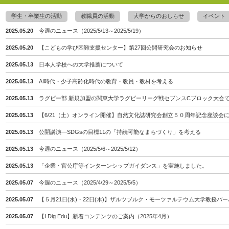
学生・卒業生の活動
教職員の活動
大学からのおしらせ
イベント
2025.05.20
今週のニュース（2025/5/13～2025/5/19）
2025.05.20
【こどもの学び困難支援センター】第27回公開研究会のお知らせ
2025.05.13
日本人学校への大学推薦について
2025.05.13
AI時代・少子高齢化時代の教育・教員・教材を考える
2025.05.13
ラグビー部 新規加盟の関東大学ラグビーリーグ戦セブンスCブロック大会
2025.05.13
【6/21（土）オンライン開催】自然文化誌研究会創立５０周年記念座談会
2025.05.13
公開講演―SDGsの目標11の「持続可能なまちづくり」を考える
2025.05.13
今週のニュース（2025/5/6～2025/5/12）
2025.05.13
「企業・官公庁等インターンシップガイダンス」を実施しました。
2025.05.07
今週のニュース（2025/4/29～2025/5/5）
2025.05.07
【５月21日(水)・22日(木)】ザルツブルク・モーツァルテウム大学教授
2025.05.07
【I Dig Edu】新着コンテンツのご案内（2025年4月）