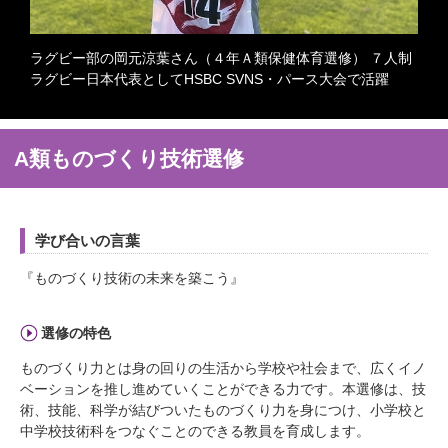
ラグビー部の岡元涼葉さん（４年Ａ類保健体育選修） ７人制
ラグビー日本代表としてHSBC SVNS・パース大会で活躍
A類ものづくり技術選修
学び合いの言葉
『ものづくり技術の未来を築こう』
選修の特色
ものづくり力とは身の回りの生活から学校や社会まで、広くイノ
ベーションを推し進めていくことができる力です。本選修は、技
術、技能、科学が結びついたものづくり力を身につけ、小学校と
中学校技術科をつなぐことのできる教員を育成します。