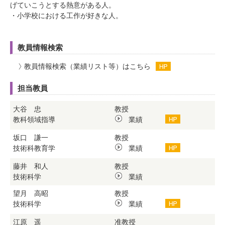
げていこうとする熱意がある人。
・小学校における工作が好きな人。
教員情報検索
教員情報検索（業績リスト等）はこちら
担当教員
大谷 忠
教授
教科領域指導
業績
坂口 謙一
教授
技術科教育学
業績
藤井 和人
教授
技術科学
業績
望月 高昭
教授
技術科学
業績
江原 遥
准教授