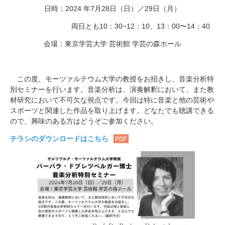
日時：
2024
年
7
月28日（日）／
29
日（月）
両日とも
10
：
30~12
：
10
、
13
：
00
〜
14
：
40
会場：東京学芸大学 芸術館 学芸の森ホール
この度、モーツァルテウム大学の教授をお招きし、音楽分析特
別セミナーを行います。音楽分析は、演奏解釈において、また教
材研究において不可欠な視点です。今回は特に音楽と他の芸術や
スポーツと関連した作品を取り上げます。どなたでも聴講できる
ので、興味のある方はどうぞご参加ください。
チラシのダウンロードはこちら