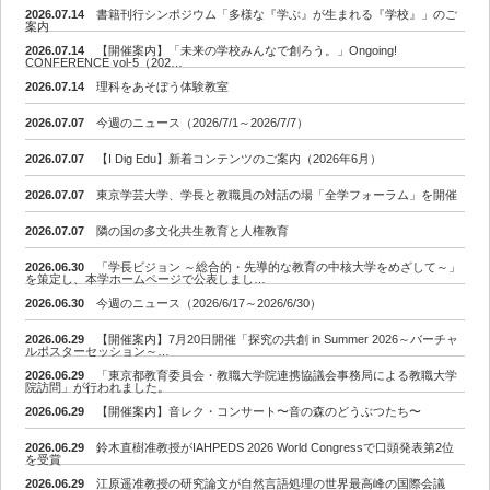
2026.07.14
書籍刊行シンポジウム「多様な『学ぶ』が生まれる『学校』」のご
案内
2026.07.14
【開催案内】「未来の学校みんなで創ろう。」Ongoing!
CONFERENCE vol-5（202…
2026.07.14
理科をあそぼう体験教室
2026.07.07
今週のニュース（2026/7/1～2026/7/7）
2026.07.07
【I Dig Edu】新着コンテンツのご案内（2026年6月）
2026.07.07
東京学芸大学、学長と教職員の対話の場「全学フォーラム」を開催
2026.07.07
隣の国の多文化共生教育と人権教育
2026.06.30
「学長ビジョン ～総合的・先導的な教育の中核大学をめざして～」
を策定し、本学ホームページで公表しまし…
2026.06.30
今週のニュース（2026/6/17～2026/6/30）
2026.06.29
【開催案内】7月20日開催「探究の共創 in Summer 2026～バーチャ
ルポスターセッション～…
2026.06.29
「東京都教育委員会・教職大学院連携協議会事務局による教職大学
院訪問」が行われました。
2026.06.29
【開催案内】音レク・コンサート〜音の森のどうぶつたち〜
2026.06.29
鈴木直樹准教授がIAHPEDS 2026 World Congressで口頭発表第2位
を受賞
2026.06.29
江原遥准教授の研究論文が自然言語処理の世界最高峰の国際会議