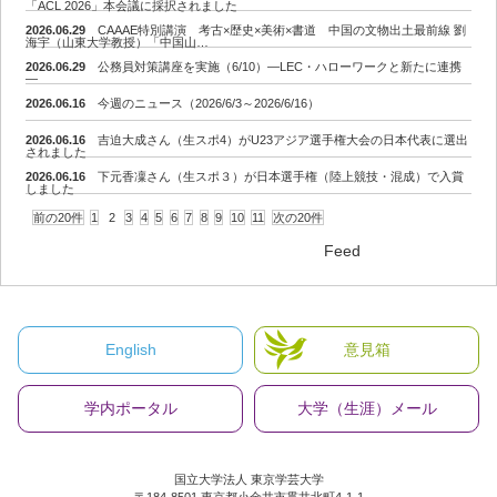
「ACL 2026」本会議に採択されました
2026.06.29
CAAAE特別講演 考古×歴史×美術×書道 中国の文物出土最前線 劉
海宇（山東大学教授）「中国山…
2026.06.29
公務員対策講座を実施（6/10）―LEC・ハローワークと新たに連携
―
2026.06.16
今週のニュース（2026/6/3～2026/6/16）
2026.06.16
吉迫大成さん（生スポ4）がU23アジア選手権大会の日本代表に選出
されました
2026.06.16
下元香凜さん（生スポ３）が日本選手権（陸上競技・混成）で入賞
しました
前の20件
1
2
3
4
5
6
7
8
9
10
11
次の20件
Feed
English
意見箱
学内ポータル
大学（生涯）メール
国立大学法人 東京学芸大学
〒184-8501 東京都小金井市貫井北町4-1-1