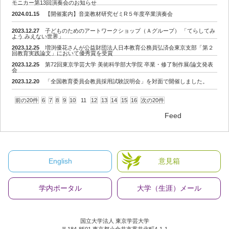
モニカー第13回演奏会のお知らせ
2024.01.15
【開催案内】音楽教材研究ゼミR５年度卒業演奏会
2023.12.27
子どものためのアートワークショップ（Ａグループ） 「てらしてみ
よう みえない世界」
2023.12.25
増渕優花さんが公益財団法人日本教育公務員弘済会東京支部「第２
回教育実践論文」において優秀賞を受賞
2023.12.25
第72回東京学芸大学 美術科学部大学院 卒業・修了制作展/論文発表
会
2023.12.20
「全国教育委員会教員採用試験説明会」を対面で開催しました。
前の20件
6
7
8
9
10
11
12
13
14
15
16
次の20件
Feed
English
意見箱
学内ポータル
大学（生涯）メール
国立大学法人 東京学芸大学
〒184-8501 東京都小金井市貫井北町4-1-1