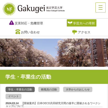
災害対応・危機管理
学芸大への寄附
お問い合わせ
アクセス
学生・卒業生の活動
学生・卒業生の活動
教職員の活動
大学からのおしらせ
イベント
2024.03.14
【開催案内】日本OECD共同研究月間の後半に開催されるワークシ
ョップについて