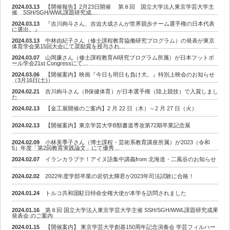
2024.03.13
【開催報告】2月23日開催 第８回 国立大学法人東京学芸大学主
催 SSH/SGH/WWL課題研究成…
2024.03.13
『吉川絢斗さん、吉迫大成さんが世界競歩チーム選手権の日本代表
に選出。』
2024.03.13
中林由紀子さん（修士課程教育協働研究プログラム）の発表が東京
体育学会第15回大会にて奨励賞を授与され…
2024.03.07
山岡廉さん（修士課程教育AI研究プログラム所属）が日本フットボ
ール学会21st Congressにて…
2024.03.06
【開催案内】映画『今日も明日も負け犬。』特別上映会のお知らせ
（3月16日(土)）
2024.02.21
吉川絢斗さん（B保健体育）が日本選手権（陸上競技）で入賞しまし
た
2024.02.13
【金工展開催のご案内】2 月 22 日（木）～2 月 27 日（火）
2024.02.13
【開催案内】東京学芸大学B類書道専攻第72期卒業記念展
2024.02.09
小林美季子さん（博士課程・芸術系教育講座所属）が2023（令和
5）年度「第2回教育実践論文」にて優秀…
2024.02.07
イランカラプテ！アイヌ語集中講義from 北海道・二風谷のお知らせ
2024.02.02
2022年度学部卒業の岩切太輝君が2023年司法試験に合格！
2024.01.24
トルコ共和国駐日特命全権大使が本学を訪問されました
2024.01.16
第８回 国立大学法人東京学芸大学主催 SSH/SGH/WWL課題研究成果
発表会 のご案内
2024.01.15
【開催案内】 東京学芸大学創基150周年記念演奏会 学芸フィルハー