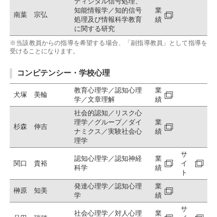
ディジタル信号処理、
知能情報学／知的信号
業
南葉 宗弘
処理及び情報科学教育
績
に関する研究
※当該教員からの指導を希望する場合、「副指導教員」として指導を
受けることになります。
コンピテンシー・学校心理
教育心理学／認知心理
業
犬塚 美輪
学／文章理解
績
社会的認知／リスク心
理学／グループ／ダイ
業
杉森 伸吉
ナミクス／実験社会心
績
理学
サ
認知心理学／認知神経
業
関口 貴裕
イ
科学
績
ト
発達心理学／認知心理
業
榊原 知美
学
績
サ
社会心理学／対人心理
業