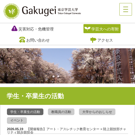
災害対応・危機管理
学芸大への寄附
お問い合わせ
アクセス
学生・卒業生の活動
学生・卒業生の活動
教職員の活動
大学からのおしらせ
イベント
2026.05.19
【開催報告】アート・アスレチック教育センター × 陸上競技部チャ
リティ競歩競技会