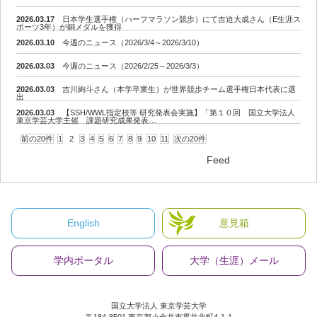
2026.03.17
日本学生選手権（ハーフマラソン競歩）にて吉迫大成さん（E生涯ス
ポーツ3年）が銅メダルを獲得
2026.03.10
今週のニュース（2026/3/4～2026/3/10）
2026.03.03
今週のニュース（2026/2/25～2026/3/3）
2026.03.03
吉川絢斗さん（本学卒業生）が世界競歩チーム選手権日本代表に選
出
2026.03.03
【SSH/WWL指定校等 研究発表会実施】「第１０回 国立大学法人
東京学芸大学主催 課題研究成果発表…
前の20件
1
2
3
4
5
6
7
8
9
10
11
次の20件
Feed
English
意見箱
学内ポータル
大学（生涯）メール
国立大学法人 東京学芸大学
〒184-8501 東京都小金井市貫井北町4-1-1