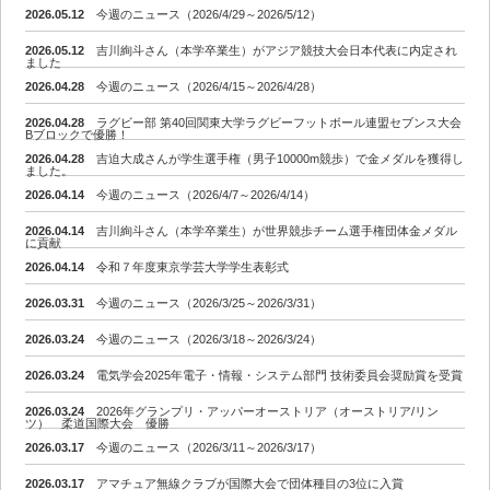
2026.05.12
今週のニュース（2026/4/29～2026/5/12）
2026.05.12
吉川絢斗さん（本学卒業生）がアジア競技大会日本代表に内定され
ました
2026.04.28
今週のニュース（2026/4/15～2026/4/28）
2026.04.28
ラグビー部 第40回関東大学ラグビーフットボール連盟セブンス大会
Bブロックで優勝！
2026.04.28
吉迫大成さんが学生選手権（男子10000m競歩）で金メダルを獲得し
ました。
2026.04.14
今週のニュース（2026/4/7～2026/4/14）
2026.04.14
吉川絢斗さん（本学卒業生）が世界競歩チーム選手権団体金メダル
に貢献
2026.04.14
令和７年度東京学芸大学学生表彰式
2026.03.31
今週のニュース（2026/3/25～2026/3/31）
2026.03.24
今週のニュース（2026/3/18～2026/3/24）
2026.03.24
電気学会2025年電子・情報・システム部門 技術委員会奨励賞を受賞
2026.03.24
2026年グランプリ・アッパーオーストリア（オーストリア/リン
ツ） 柔道国際大会 優勝
2026.03.17
今週のニュース（2026/3/11～2026/3/17）
2026.03.17
アマチュア無線クラブが国際大会で団体種目の3位に入賞