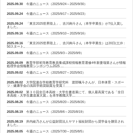
2025.09.30
今週のニュース（2025/9/24～2025/9/30）
2025.09.24
今週のニュース（2025/9/17～2025/9/23）
2025.09.24
「東京2025世界陸上」、吉川絢斗さん（本学卒業生）が7位入賞し
ました。
2025.09.16
今週のニュース（2025/9/10～2025/9/16）
2025.09.16
「東京2025世界陸上」、吉川絢斗さん（本学卒業生）は20日(土)9：
50スタート。
2025.09.09
今週のニュース（2025/9/3～2025/9/9）
2025.09.09
教育学部初等教育教員養成課程情報教育選修4年新妻瑠菜さんが情報
処理学会情報教育シンポジウム2025 …
2025.09.02
今週のニュース（2025/8/27～2025/9/2）
2025.09.02
大学院連合学校教育学研究科 渡部颯斗さんが、日本体育・スポー
ツ・健康学会の浅田学術奨励賞を受賞！
2025.09.02
第３０回全日本高校・大学生書道展にて、個人最高賞である「全日
本高校・大学生書道展大賞」を本学教職大学…
2025.08.26
今週のニュース（2025/8/20～2025/8/26）
2025.08.19
今週のニュース（2025/8/6～2025/8/19）
2025.08.19
井内綾乃さんが公益財団法人ヤマト福祉財団から奨学金を贈呈され
ました。
2025.08.05
今週のニュース（2025/7/30～2025/8/5）