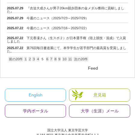
2025.07.29
『吉迫大成さんが男子20km競歩団体の金メダル獲得に貢献しまし
た』
2025.07.29
今週のニュース（2025/7/23～2025/7/29）
2025.07.22
今週のニュース（2025/7/16～2025/7/22）
2025.07.22
下元香凜さん（生スポ２）が日本選手権（陸上競技・混成）で入賞
しました
2025.07.22
第76回毎日書道展にて、本学学生が若手部門の最高賞を受賞しまし
た。
前の20件
1
2
3
4
5
6
7
8
9
10
11
次の20件
Feed
English
意見箱
学内ポータル
大学（生涯）メール
国立大学法人 東京学芸大学
〒184-8501 東京都小金井市貫井北町4-1-1