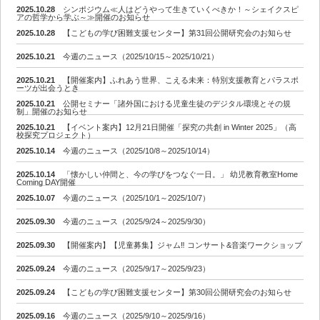
2025.10.28
シンポジウム≪人はどうやって生きていくべきか！～シェイクスピ
アの哲学から学ぶ～≫開催のお知らせ
2025.10.28
【こどもの学び困難支援センター】第31回公開研究会のお知らせ
2025.10.21
今週のニュース（2025/10/15～2025/10/21）
2025.10.21
【開催案内】ふれあう世界、こえる未来：特別支援教育とパラスポ
ーツが出会うとき
2025.10.21
公開セミナー「諸外国における児童生徒のデジタル環境とその規
制」開催のお知らせ
2025.10.21
【イベント案内】12月21日開催「探究の共創 in Winter 2025」（高
校探究プロジェクト）
2025.10.14
今週のニュース（2025/10/8～2025/10/14）
2025.10.14
「懐かしい仲間と、今の学びをつなぐ一日。」 幼児教育教室Home
Coming DAY開催
2025.10.07
今週のニュース（2025/10/1～2025/10/7）
2025.09.30
今週のニュース（2025/9/24～2025/9/30）
2025.09.30
【開催案内】【児童募集】ジャム‼︎ コンサート&音楽ワークショップ
2025.09.24
今週のニュース（2025/9/17～2025/9/23）
2025.09.24
【こどもの学び困難支援センター】第30回公開研究会のお知らせ
2025.09.16
今週のニュース（2025/9/10～2025/9/16）