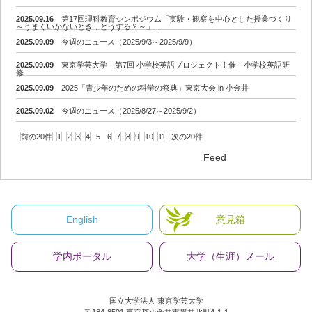
2025.09.16
第17回理科教育シンポジウム「実験・観察を中心とした授業づくり
～うまくいかないとき，どうする？～」…
2025.09.09
今週のニュース（2025/9/3～2025/9/9）
2025.09.09
東京学芸大学 第7回 小学校英語プロジェクト主催 小学校英語研
修
2025.09.09
2025「青少年のための科学の祭典」東京大会 in 小金井
2025.09.02
今週のニュース（2025/8/27～2025/9/2）
前の20件
1
2
3
4
5
6
7
8
9
10
11
次の20件
Feed
English
意見箱
学内ポータル
大学（生涯）メール
国立大学法人 東京学芸大学
〒184-8501 東京都小金井市貫井北町4-1-1