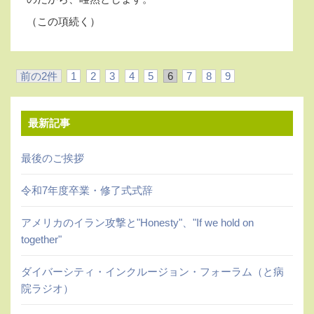
（この項続く）
前の2件
1
2
3
4
5
6
7
8
9
10
11
次の2件
最新記事
最後のご挨拶
令和7年度卒業・修了式式辞
アメリカのイラン攻撃と"Honesty"、"If we hold on
together"
ダイバーシティ・インクルージョン・フォーラム（と病
院ラジオ）