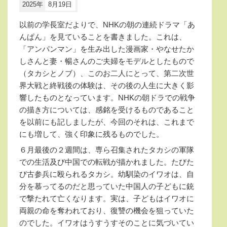
2025年
8月19日
以前の学長室だよりで、
NHK
の朝の連続ドラマ「あ
んぱん」を見ていることを書きました。これは、
「アンパンマン」を生み出した漫画家・やなせたか
しさんと妻・暢さんのご夫婦をモデルとしたもので
（タカシとノブ）、このお二人にとって、第二次世
界大戦と終戦後の体験は、その後の人生に大きく影
響したものとなっています。
NHK
の朝ドラでの戦争
の描き方については、感銘を受けるものであること
を以前にも記しましたが、今回のそれは、これまで
にも増して、強く印象に残るものでした。
６月最後の２週間は、専ら召集されたタカシの軍隊
での生活及び中国での転戦が描かれました。たびた
び古参兵に殴られるタカシ。幼馴染のイワオは、自
分を慕ってるのだと思っていた中国人の子どもに銃
で撃たれて亡くなります。実は、子どもはイワオに
両親の命を奪われており、復讐の機会を狙っていた
のでした。イワオはうすうすそのことに気づいてい