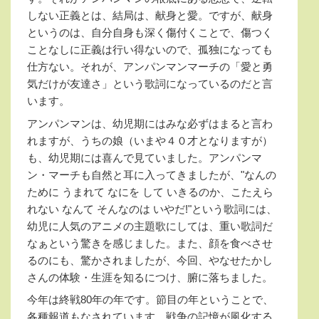
しない正義とは、結局は、献身と愛。ですが、献身
というのは、自分自身も深く傷付くことで、傷つく
ことなしに正義は行い得ないので、孤独になっても
仕方ない。それが、アンパンマンマーチの「愛と勇
気だけが友達さ」という歌詞になっているのだと言
います。
アンパンマンは、幼児期にはみな必ずはまると言わ
れますが、うちの娘（いまや４０才となりますが）
も、幼児期には喜んで見ていました。アンパンマ
ン・マーチも自然と耳に入ってきましたが、"なんの
ために うまれて なにを して いきるのか、こたえら
れない なんて そんなのは いやだ
!
"という歌詞には、
幼児に人気のアニメの主題歌にしては、重い歌詞だ
なぁという驚きを感じました。また、顔を食べさせ
るのにも、驚かされましたが、今回、やなせたかし
さんの体験・生涯を知るにつけ、腑に落ちました。
今年は終戦
80
年の年です。節目の年ということで、
各種報道もなされています。戦争の記憶が風化する