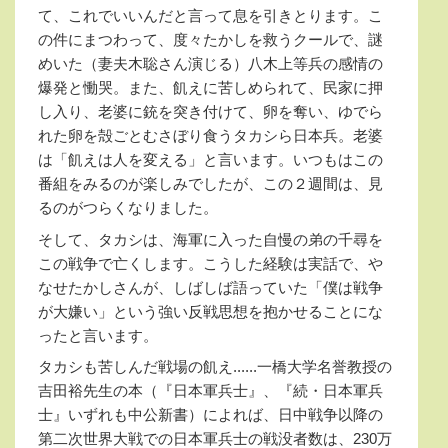
て、これでいいんだと言って息を引きとります。こ
の件にまつわって、度々たかしを救うクールで、謎
めいた（妻夫木聡さん演じる）八木上等兵の感情の
爆発と慟哭。また、飢えに苦しめられて、民家に押
し入り、老婆に銃を突き付けて、卵を奪い、ゆでら
れた卵を殻ごとむさぼり食うタカシら日本兵。老婆
は「飢えは人を変える」と言います。いつもはこの
番組をみるのが楽しみでしたが、この２週間は、見
るのがつらくなりました。
そして、タカシは、海軍に入った自慢の弟の千尋を
この戦争で亡くします。こうした経験は実話で、や
なせたかしさんが、しばしば語っていた「僕は戦争
が大嫌い」という強い反戦思想を抱かせることにな
ったと言います。
タカシも苦しんだ戦場の飢え......一橋大学名誉教授の
吉田裕先生の本（『日本軍兵士』、『続・日本軍兵
士』いずれも中公新書）によれば、日中戦争以降の
第二次世界大戦での日本軍兵士の戦没者数は、
230
万