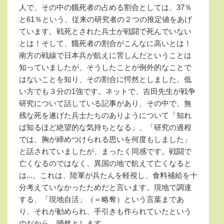
人で、その中の餓死者の占める割合としては、
37
％
と
61
％という、従来の研究者の２つの推定値をあげ
ています。戦死とされた兵士が戦闘で死んでいない
とは！そして、餓死者の割合がこんなに高いとは！
南方の戦線で日本兵が飢えに苦しんだということは
知っていましたが、そうしたことが例外的なことで
はないことを知り、その割合に愕然としました。低
い方でも３分の
1
強です。ネットで、吉田先生が戦争
研究について話している記事があり、その中で、無
残な死を遂げた兵士たちのありようについて「知れ
ば知るほど絶望的な気持ちとなる」、「研究の過程
では、胸が締めつけられる思いを何度もしました」
と話されていましたが、まったく同感です。戦闘で
亡くなるのではなく、異国の地で飢えて亡くなると
は...。これは、陸軍が兵たんを軽視し、食料補給を十
分考えていなかったためだと言います。現地で調達
する、「現地自活」（＝略奪）という言葉まであ
り、それが勧められ、手引きも作られていたという
のだから、唖然とします。