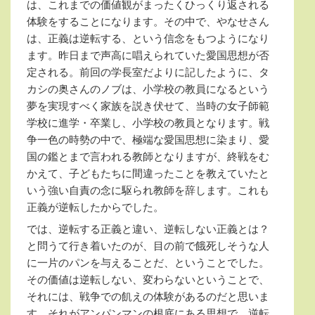
は、これまでの価値観がまったくひっくり返される
体験をすることになります。その中で、やなせさん
は、正義は逆転する、という信念をもつようになり
ます。昨日まで声高に唱えられていた愛国思想が否
定される。前回の学長室だよりに記したように、タ
カシの奥さんのノブは、小学校の教員になるという
夢を実現すべく家族を説き伏せて、当時の女子師範
学校に進学・卒業し、小学校の教員となります。戦
争一色の時勢の中で、極端な愛国思想に染まり、愛
国の鑑とまで言われる教師となりますが、終戦をむ
かえて、子どもたちに間違ったことを教えていたと
いう強い自責の念に駆られ教師を辞します。これも
正義が逆転したからでした。
では、逆転する正義と違い、逆転しない正義とは？
と問うて行き着いたのが、目の前で餓死しそうな人
に一片のパンを与えることだ、ということでした。
その価値は逆転しない、変わらないということで、
それには、戦争での飢えの体験があるのだと思いま
す。それがアンパンマンの根底にある思想で、逆転