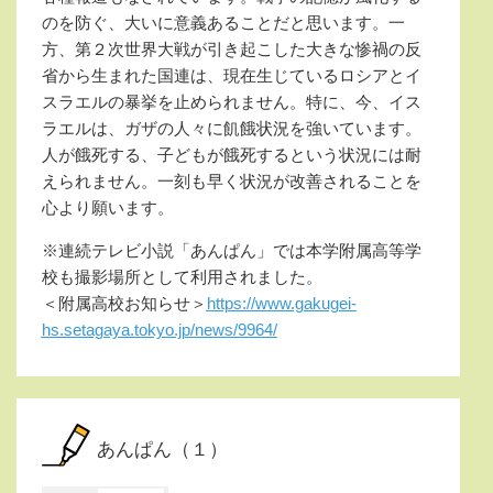
のを防ぐ、大いに意義あることだと思います。一
方、第２次世界大戦が引き起こした大きな惨禍の反
省から生まれた国連は、現在生じているロシアとイ
スラエルの暴挙を止められません。特に、今、イス
ラエルは、ガザの人々に飢餓状況を強いています。
人が餓死する、子どもが餓死するという状況には耐
えられません。一刻も早く状況が改善されることを
心より願います。
※連続テレビ小説「あんぱん」では本学附属高等学
校も撮影場所として利用されました。
＜附属高校お知らせ＞
https://www.gakugei-
hs.setagaya.tokyo.jp/news/9964/
あんぱん（１）